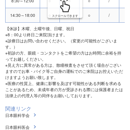
8:30～12:00
○
○
○
/
14:30～18:00
○
○
○
/
スクロールできます
【休診】木曜、土曜午後、日曜、祝日
※8：00より終日ご来院頂けます。
※診療日はお問い合わせください。（変更の可能性がございま
す。）
※初診の方、眼鏡・コンタクトをご希望の方はお時間に余裕を持
ってお越しください。
※見え方に異常がある方は、散瞳検査をさせて頂く場合がござい
ますのでお車・バイク等ご自身の運転でのご来院はお控えいただ
けますようお願い致します。
※医療の性質上、健康に影響を及ぼす可能性がある判断を求める
ことがあるため、未成年者の方が受診される際には保護者または
法律上の代理人等の同伴をお願いしております。
関連リンク
日本眼科学会
日本眼科医会