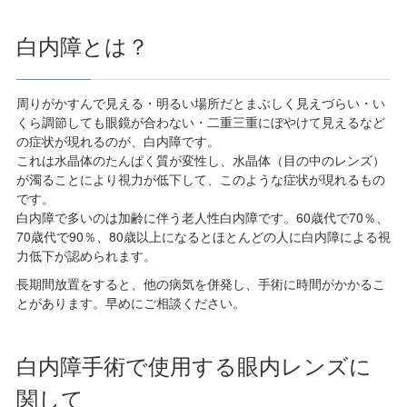
白内障とは？
周りがかすんで見える・明るい場所だとまぶしく見えづらい・い
くら調節しても眼鏡が合わない・二重三重にぼやけて見えるなど
の症状が現れるのが、白内障です。
これは水晶体のたんぱく質が変性し、水晶体（目の中のレンズ）
が濁ることにより視力が低下して、このような症状が現れるもの
です。
白内障で多いのは加齢に伴う老人性白内障です。60歳代で70％、
70歳代で90％、80歳以上になるとほとんどの人に白内障による視
力低下が認められます。
長期間放置をすると、他の病気を併発し、手術に時間がかかるこ
とがあります。早めにご相談ください。
白内障手術で使用する眼内レンズに
関して