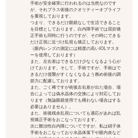
手術が安全確実に行われるのは当然なのです
が、それプラス術後のクオリティーオブライフ
を重視しております。
つまり、できるだけ眼鏡なしで生活できること
を目標としております。白内障手術では屈折矯
正手術も同時に行うのですが、その時にできる
だけ正視に近づけ乱視も矯正しております。
（眼内レンズの測定には精度の高いIOLマスタ
ーを使用しております）
また、左右差はできるだけ少なくなるよう心が
けております。そして、手術ですが、手術はで
きるだけ侵襲がすくなくなるよう務め術後の調
節力に配慮しております。
また、ごく稀ですが術後左右差が出た場合、場
合によっては偽水晶体の交換により対応してお
ります（無論眼鏡使用でも構わない場合はする
必要はありません）。
また、術後残余乱視についても適応があれば乱
視矯正手術をおこなっております。
次に難治性白内障についてですが、私は硝子体
手術をおこなっており水晶体落下や眼内炎など