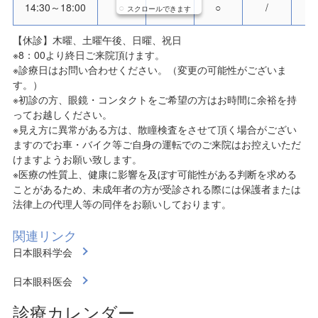
14:30～18:00
○
○
○
/
スクロールできます
【休診】木曜、土曜午後、日曜、祝日
※8：00より終日ご来院頂けます。
※診療日はお問い合わせください。（変更の可能性がございま
す。）
※初診の方、眼鏡・コンタクトをご希望の方はお時間に余裕を持
ってお越しください。
※見え方に異常がある方は、散瞳検査をさせて頂く場合がござい
ますのでお車・バイク等ご自身の運転でのご来院はお控えいただ
けますようお願い致します。
※医療の性質上、健康に影響を及ぼす可能性がある判断を求める
ことがあるため、未成年者の方が受診される際には保護者または
法律上の代理人等の同伴をお願いしております。
関連リンク
日本眼科学会
日本眼科医会
診療カレンダー