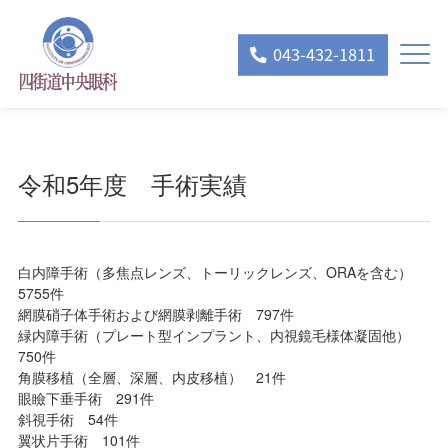
043-432-1811
令和5年度 手術実績
白内障手術（多焦点レンズ、トーリックレンズ、ORAを含む）
5755件
網膜硝子体手術および網膜剥離手術 797件
緑内障手術（プレート型インプラント、内視鏡毛様体凝固他）
750件
角膜移植（全層、深層、内皮移植） 21件
眼瞼下垂手術 291件
斜視手術 54件
翼状片手術 101件