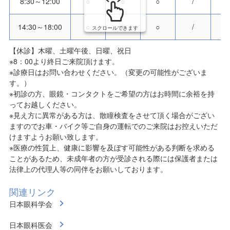
8:30～12:00
○
○
○
/
14:30～18:00
○
○
○
/
スクロールできます
【休診】木曜、土曜午後、日曜、祝日
※8：00より終日ご来院頂けます。
※診療日はお問い合わせください。（変更の可能性がございま
す。）
※初診の方、眼鏡・コンタクトをご希望の方はお時間に余裕を持
ってお越しください。
※見え方に異常がある方は、散瞳検査をさせて頂く場合がござい
ますのでお車・バイク等ご自身の運転でのご来院はお控えいただ
けますようお願い致します。
※医療の性質上、健康に影響を及ぼす可能性がある判断を求める
ことがあるため、未成年者の方が受診される際には保護者または
法律上の代理人等の同伴をお願いしております。
関連リンク
日本眼科学会
日本眼科医会