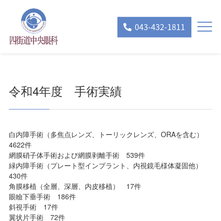
043-432-1811
令和4年度 手術実績
白内障手術（多焦点レンズ、トーリックレンズ、ORAを含む）
4622件
網膜硝子体手術および網膜剥離手術 539件
緑内障手術（プレート型インプラント、内視鏡毛様体凝固他）
430件
角膜移植（全層、深層、内皮移植） 17件
眼瞼下垂手術 186件
斜視手術 17件
翼状片手術 72件