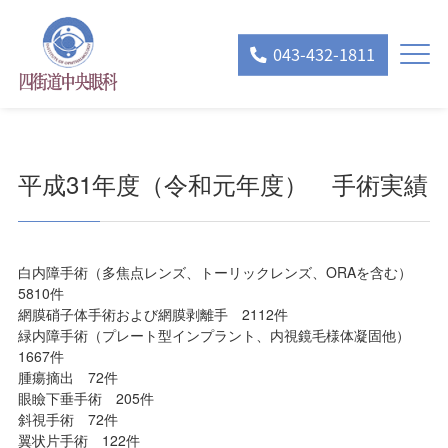
043-432-1811
平成31年度（令和元年度） 手術実績
白内障手術（多焦点レンズ、トーリックレンズ、ORAを含む）
5810件
網膜硝子体手術および網膜剥離手 2112件
緑内障手術（プレート型インプラント、内視鏡毛様体凝固他）
1667件
腫瘍摘出 72件
眼瞼下垂手術 205件
斜視手術 72件
翼状片手術 122件