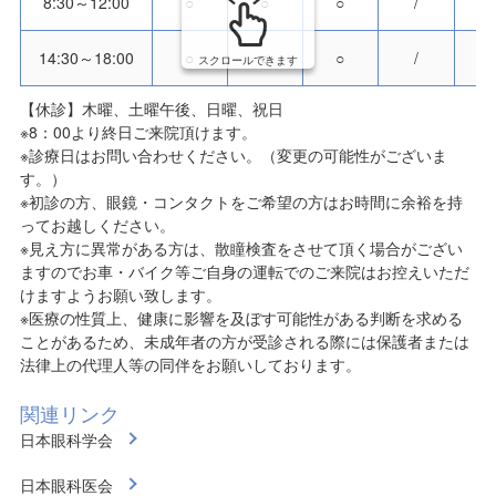
8:30～12:00
○
○
○
/
14:30～18:00
○
○
○
/
スクロールできます
【休診】木曜、土曜午後、日曜、祝日
※8：00より終日ご来院頂けます。
※診療日はお問い合わせください。（変更の可能性がございま
す。）
※初診の方、眼鏡・コンタクトをご希望の方はお時間に余裕を持
ってお越しください。
※見え方に異常がある方は、散瞳検査をさせて頂く場合がござい
ますのでお車・バイク等ご自身の運転でのご来院はお控えいただ
けますようお願い致します。
※医療の性質上、健康に影響を及ぼす可能性がある判断を求める
ことがあるため、未成年者の方が受診される際には保護者または
法律上の代理人等の同伴をお願いしております。
関連リンク
日本眼科学会
日本眼科医会