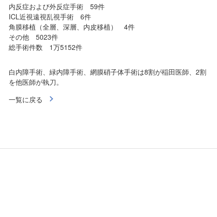
内反症および外反症手術 59件
ICL近視遠視乱視手術 6件
角膜移植（全層、深層、内皮移植） 4件
その他 5023件
総手術件数 1万5152件
白内障手術、緑内障手術、網膜硝子体手術は8割が稲田医師、2割
を他医師が執刀。
一覧に戻る