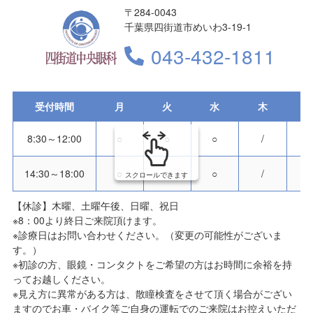
〒284-0043
千葉県四街道市めいわ3-19-1
043-432-1811
受付時間
月
火
水
木
8:30～12:00
○
○
○
/
14:30～18:00
○
○
○
/
スクロールできます
【休診】木曜、土曜午後、日曜、祝日
※8：00より終日ご来院頂けます。
※診療日はお問い合わせください。（変更の可能性がございま
す。）
※初診の方、眼鏡・コンタクトをご希望の方はお時間に余裕を持
ってお越しください。
※見え方に異常がある方は、散瞳検査をさせて頂く場合がござい
ますのでお車・バイク等ご自身の運転でのご来院はお控えいただ